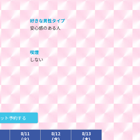
好きな男性タイプ
安心感のある人
喫煙
しない
ット予約する
8/11
8/12
8/13
(火)
(水)
(木)