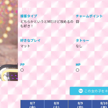
接客タイプ
チャームポイント
どちらかというとMだけど攻めるの
目
も好き！
好きなプレイ
タトゥー
マット
なし
PP
MP
〇
〇
この女の子をネ
8/7
8/8
8/9
8/10
(金)
(土)
(日)
(月)