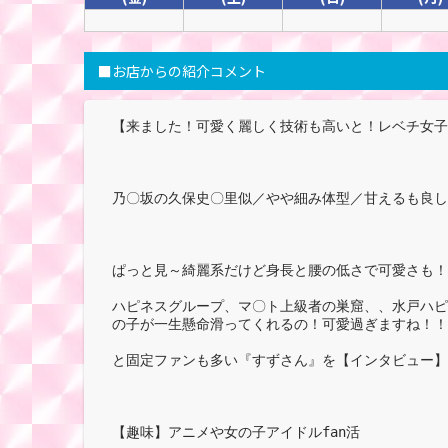
■お店からの紹介コメント
【来ました！可愛く麗しく技術も高いと！レベチ女子
乃〇坂の久保史〇里似／やや細み体型／甘えるも良し
ぱっと見～綺麗系だけど身長と腰の低さで可愛さも！
ハピネスグループ、マ〇ト上級者の巣窟、、水戸ハピ
の子が一生懸命滑ってくれるの！可愛過ぎますね！！
と固定ファンも多い『すずさん』を【インタビュー】
【趣味】アニメや女の子アイドルfan活