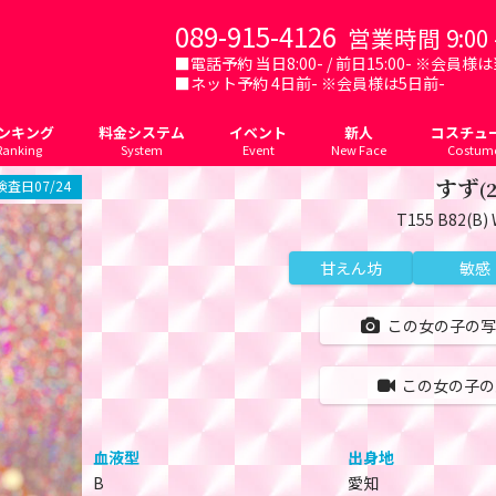
089-915-4126
営業時間 9:00 -
■電話予約 当日8:00- / 前日15:00- ※会員様は当日
■ネット予約 4日前- ※会員様は5日前-
ンキング
料金システム
イベント
新人
コスチュ
Ranking
System
Event
New Face
Costum
すず
査日07/24
(
T155 B82(B) 
甘えん坊
敏感
この女の子の写
この女の子の
血液型
出身地
B
愛知