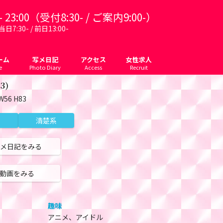
 23:00（受付8:30- / ご案内9:00-）
7:30- / 前日13:00-
ーム
写メ日記
アクセス
女性求人
e
Photo Diary
Access
Recruit
23)
W56 H83
清楚系
メ日記をみる
動画をみる
趣味
アニメ、アイドル